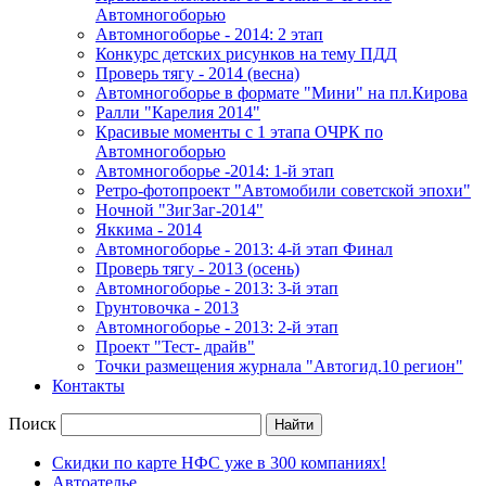
Автомногоборью
Автомногоборье - 2014: 2 этап 
Конкурс детских рисунков на тему ПДД
Проверь тягу - 2014 (весна)
Автомногоборье в формате "Мини" на пл.Кирова 
Ралли "Карелия 2014"
Красивые моменты с 1 этапа ОЧРК по 
Автомногоборью
Автомногоборье -2014: 1-й этап 
Ретро-фотопроект "Автомобили советской эпохи"
Ночной "ЗигЗаг-2014"
Яккима - 2014
Автомногоборье - 2013: 4-й этап Финал 
Проверь тягу - 2013 (осень)
Автомногоборье - 2013: 3-й этап
Грунтовочка - 2013
Автомногоборье - 2013: 2-й этап
Проект "Тест- драйв"
Точки размещения журнала "Автогид.10 регион"
Контакты
Поиск
Скидки по карте НФС уже в 300 компаниях!
Автоателье