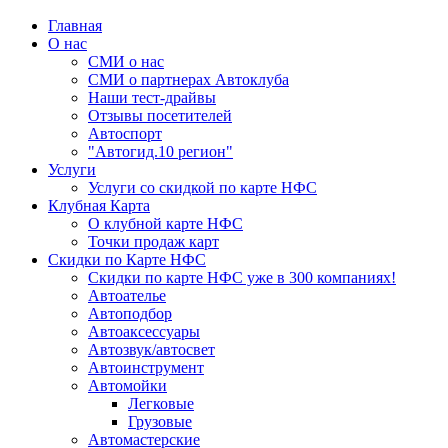
Главная
О нас
СМИ о нас
СМИ о партнерах Автоклуба
Наши тест-драйвы
Отзывы посетителей
Автоспорт
"Автогид.10 регион"
Услуги
Услуги со скидкой по карте НФС
Клубная Карта
О клубной карте НФС
Точки продаж карт
Скидки по Карте НФС
Скидки по карте НФС уже в 300 компаниях!
Автоателье
Автоподбор
Автоаксессуары
Автозвук/автосвет
Автоинструмент
Автомойки
Легковые
Грузовые
Автомастерские