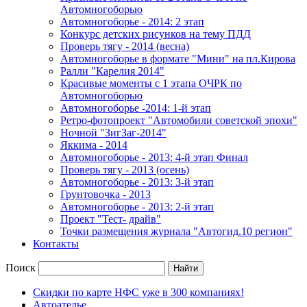
Автомногоборью
Автомногоборье - 2014: 2 этап
Конкурс детских рисунков на тему ПДД
Проверь тягу - 2014 (весна)
Автомногоборье в формате "Мини" на пл.Кирова
Ралли "Карелия 2014"
Красивые моменты с 1 этапа ОЧРК по
Автомногоборью
Автомногоборье -2014: 1-й этап
Ретро-фотопроект "Автомобили советской эпохи"
Ночной "ЗигЗаг-2014"
Яккима - 2014
Автомногоборье - 2013: 4-й этап Финал
Проверь тягу - 2013 (осень)
Автомногоборье - 2013: 3-й этап
Грунтовочка - 2013
Автомногоборье - 2013: 2-й этап
Проект "Тест- драйв"
Точки размещения журнала "Автогид.10 регион"
Контакты
Поиск
Скидки по карте НФС уже в 300 компаниях!
Автоателье