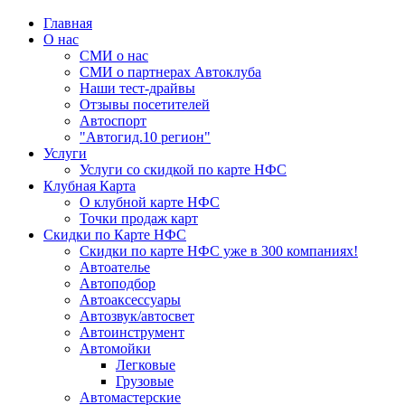
Главная
О нас
СМИ о нас
СМИ о партнерах Автоклуба
Наши тест-драйвы
Отзывы посетителей
Автоспорт
"Автогид.10 регион"
Услуги
Услуги со скидкой по карте НФС
Клубная Карта
О клубной карте НФС
Точки продаж карт
Скидки по Карте НФС
Скидки по карте НФС уже в 300 компаниях!
Автоателье
Автоподбор
Автоаксессуары
Автозвук/автосвет
Автоинструмент
Автомойки
Легковые
Грузовые
Автомастерские