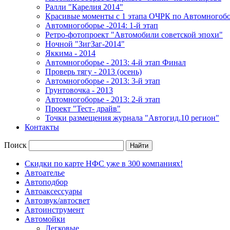
Ралли "Карелия 2014"
Красивые моменты с 1 этапа ОЧРК по Автомногоб
Автомногоборье -2014: 1-й этап 
Ретро-фотопроект "Автомобили советской эпохи"
Ночной "ЗигЗаг-2014"
Яккима - 2014
Автомногоборье - 2013: 4-й этап Финал 
Проверь тягу - 2013 (осень)
Автомногоборье - 2013: 3-й этап
Грунтовочка - 2013
Автомногоборье - 2013: 2-й этап
Проект "Тест- драйв"
Точки размещения журнала "Автогид.10 регион"
Контакты
Поиск
Скидки по карте НФС уже в 300 компаниях!
Автоателье
Автоподбор
Автоаксессуары
Автозвук/автосвет
Автоинструмент
Автомойки
Легковые