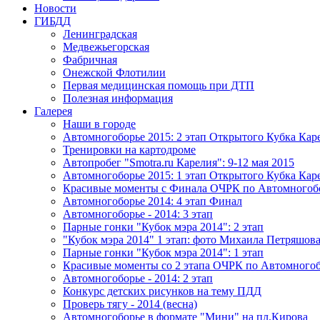
Новости
ГИБДД
Ленинградская
Медвежьегорская
Фабричная
Онежской Флотилии
Первая медицинская помощь при ДТП
Полезная информация
Галерея
Наши в городе
Автомногоборье 2015: 2 этап Открытого Кубка Кар
Тренировки на картодроме
Автопробег "Smotra.ru Карелия": 9-12 мая 2015
Автомногоборье 2015: 1 этап Открытого Кубка Кар
Красивые моменты с Финала ОЧРК по Автомного
Автомногоборье 2014: 4 этап Финал
Автомногоборье - 2014: 3 этап 
Парные гонки "Кубок мэра 2014": 2 этап
"Кубок мэра 2014" 1 этап: фото Михаила Петряшов
Парные гонки "Кубок мэра 2014": 1 этап
Красивые моменты со 2 этапа ОЧРК по Автомного
Автомногоборье - 2014: 2 этап 
Конкурс детских рисунков на тему ПДД
Проверь тягу - 2014 (весна)
Автомногоборье в формате "Мини" на пл.Кирова 