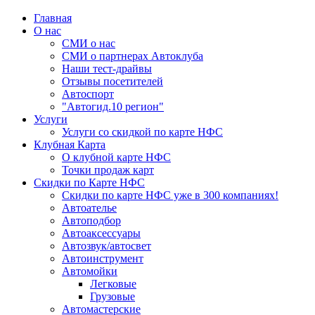
Главная
О нас
СМИ о нас
СМИ о партнерах Автоклуба
Наши тест-драйвы
Отзывы посетителей
Автоспорт
"Автогид.10 регион"
Услуги
Услуги со скидкой по карте НФС
Клубная Карта
О клубной карте НФС
Точки продаж карт
Скидки по Карте НФС
Скидки по карте НФС уже в 300 компаниях!
Автоателье
Автоподбор
Автоаксессуары
Автозвук/автосвет
Автоинструмент
Автомойки
Легковые
Грузовые
Автомастерские