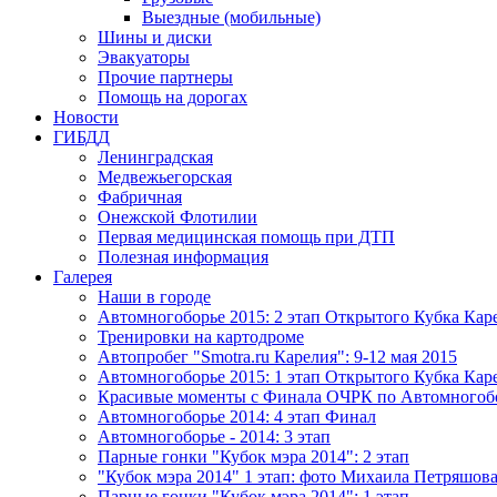
Выездные (мобильные)
Шины и диски
Эвакуаторы
Прочие партнеры
Помощь на дорогах
Новости
ГИБДД
Ленинградская
Медвежьегорская
Фабричная
Онежской Флотилии
Первая медицинская помощь при ДТП
Полезная информация
Галерея
Наши в городе
Автомногоборье 2015: 2 этап Открытого Кубка Кар
Тренировки на картодроме
Автопробег "Smotra.ru Карелия": 9-12 мая 2015
Автомногоборье 2015: 1 этап Открытого Кубка Кар
Красивые моменты с Финала ОЧРК по Автомного
Автомногоборье 2014: 4 этап Финал
Автомногоборье - 2014: 3 этап 
Парные гонки "Кубок мэра 2014": 2 этап
"Кубок мэра 2014" 1 этап: фото Михаила Петряшов
Парные гонки "Кубок мэра 2014": 1 этап