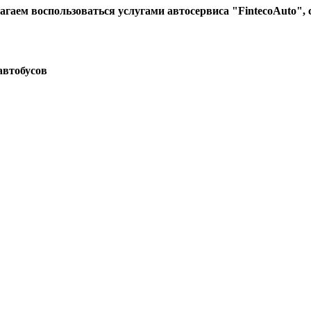
гаем воспользоваться услугами автосервиса "FintecoAuto", с
автобусов