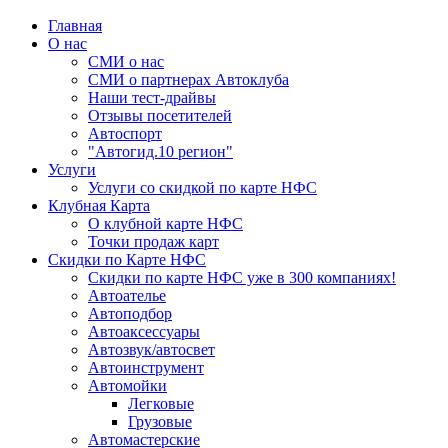
Главная
О нас
СМИ о нас
СМИ о партнерах Автоклуба
Наши тест-драйвы
Отзывы посетителей
Автоспорт
"Автогид.10 регион"
Услуги
Услуги со скидкой по карте НФС
Клубная Карта
О клубной карте НФС
Точки продаж карт
Скидки по Карте НФС
Скидки по карте НФС уже в 300 компаниях!
Автоателье
Автоподбор
Автоаксессуары
Автозвук/автосвет
Автоинструмент
Автомойки
Легковые
Грузовые
Автомастерские