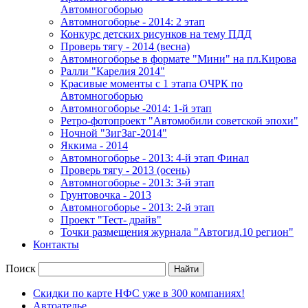
Автомногоборью
Автомногоборье - 2014: 2 этап 
Конкурс детских рисунков на тему ПДД
Проверь тягу - 2014 (весна)
Автомногоборье в формате "Мини" на пл.Кирова 
Ралли "Карелия 2014"
Красивые моменты с 1 этапа ОЧРК по 
Автомногоборью
Автомногоборье -2014: 1-й этап 
Ретро-фотопроект "Автомобили советской эпохи"
Ночной "ЗигЗаг-2014"
Яккима - 2014
Автомногоборье - 2013: 4-й этап Финал 
Проверь тягу - 2013 (осень)
Автомногоборье - 2013: 3-й этап
Грунтовочка - 2013
Автомногоборье - 2013: 2-й этап
Проект "Тест- драйв"
Точки размещения журнала "Автогид.10 регион"
Контакты
Поиск
Скидки по карте НФС уже в 300 компаниях!
Автоателье