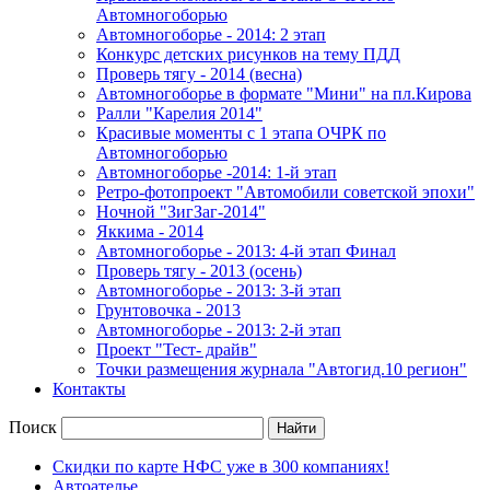
Автомногоборью
Автомногоборье - 2014: 2 этап
Конкурс детских рисунков на тему ПДД
Проверь тягу - 2014 (весна)
Автомногоборье в формате "Мини" на пл.Кирова
Ралли "Карелия 2014"
Красивые моменты с 1 этапа ОЧРК по
Автомногоборью
Автомногоборье -2014: 1-й этап
Ретро-фотопроект "Автомобили советской эпохи"
Ночной "ЗигЗаг-2014"
Яккима - 2014
Автомногоборье - 2013: 4-й этап Финал
Проверь тягу - 2013 (осень)
Автомногоборье - 2013: 3-й этап
Грунтовочка - 2013
Автомногоборье - 2013: 2-й этап
Проект "Тест- драйв"
Точки размещения журнала "Автогид.10 регион"
Контакты
Поиск
Скидки по карте НФС уже в 300 компаниях!
Автоателье