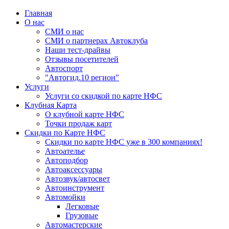
Главная
О нас
СМИ о нас
СМИ о партнерах Автоклуба
Наши тест-драйвы
Отзывы посетителей
Автоспорт
"Автогид.10 регион"
Услуги
Услуги со скидкой по карте НФС
Клубная Карта
О клубной карте НФС
Точки продаж карт
Скидки по Карте НФС
Скидки по карте НФС уже в 300 компаниях!
Автоателье
Автоподбор
Автоаксессуары
Автозвук/автосвет
Автоинструмент
Автомойки
Легковые
Грузовые
Автомастерские