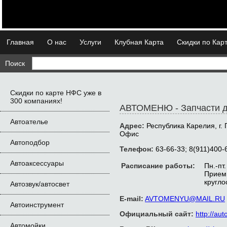
Главная
О нас
Услуги
Клубная Карта
Скидки по Кар
Поиск
Скидки по карте НФС уже в
300 компаниях!
АВТОМЕНЮ - Запчасти д
Автоателье
Адрес:
Республика Карелия, г. 
Офис
Автоподбор
Телефон:
63-66-33; 8(911)400-
Автоаксессуары
Расписание работы:
Пн.-пт
Прием 
кругло
Автозвук/автосвет
E-mail:
AVTOMENYU@MAIL.RU
Автоинструмент
Официальный сайт:
http://au
Автомойки