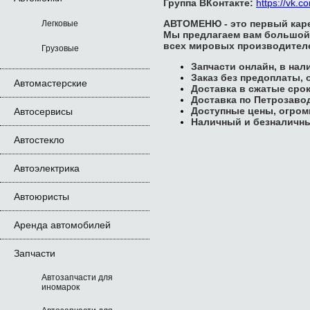
Группа ВКонтакте:
https://vk.
АВТОМЕНЮ - это первый карел
Легковые
Мы предлагаем вам большой 
всех мировых производител
Грузовые
Запчасти онлайн, в нал
Заказ без предоплаты, 
Автомастерские
Доставка в сжатые сро
Доставка по Петрозавод
Доступные цены, огром
Автосервисы
Наличный и безналичны
Автостекло
Автоэлектрика
Автоюристы
Аренда автомобилей
Запчасти
Автозапчасти для
иномарок