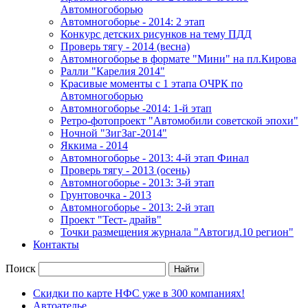
Автомногоборью
Автомногоборье - 2014: 2 этап 
Конкурс детских рисунков на тему ПДД
Проверь тягу - 2014 (весна)
Автомногоборье в формате "Мини" на пл.Кирова 
Ралли "Карелия 2014"
Красивые моменты с 1 этапа ОЧРК по 
Автомногоборью
Автомногоборье -2014: 1-й этап 
Ретро-фотопроект "Автомобили советской эпохи"
Ночной "ЗигЗаг-2014"
Яккима - 2014
Автомногоборье - 2013: 4-й этап Финал 
Проверь тягу - 2013 (осень)
Автомногоборье - 2013: 3-й этап
Грунтовочка - 2013
Автомногоборье - 2013: 2-й этап
Проект "Тест- драйв"
Точки размещения журнала "Автогид.10 регион"
Контакты
Поиск
Скидки по карте НФС уже в 300 компаниях!
Автоателье