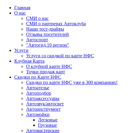
Главная
О нас
СМИ о нас
СМИ о партнерах Автоклуба
Наши тест-драйвы
Отзывы посетителей
Автоспорт
"Автогид.10 регион"
Услуги
Услуги со скидкой по карте НФС
Клубная Карта
О клубной карте НФС
Точки продаж карт
Скидки по Карте НФС
Скидки по карте НФС уже в 300 компаниях!
Автоателье
Автоподбор
Автоаксессуары
Автозвук/автосвет
Автоинструмент
Автомойки
Легковые
Грузовые
Автомастерские